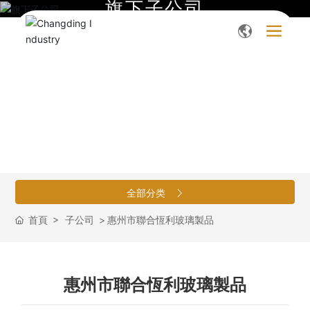
旗
下
子
公
司
全部分类
首頁
子公司
惠州市聯合恆利玻璃製品
惠州市聯合恆利玻璃製品