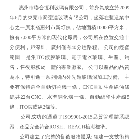
惠州市聯合恆利玻璃有限公司，前身為成立於2009
年6月的東莞市喬聖達玻璃有限公司，坐落在製造業中
心之一廣東省惠州市新圩鎮，佔地面積10000平方米，
擁有7,000平方米的現代化廠房，公司所在位置交通十
分便利，距深圳、廣州僅有40分鐘路程。 公司的經營
範圍：是集ITO鍍膜玻璃、電子電器玻璃、生產、銷
售，售後服務於一體的專業廠家。 公司以產品的品質
為本，特引進一系列國內外先進玻璃深加工設備。 主
要有保特羅全自動切割機一條，CNC自動生產線倆條
總共22台CNC、水準鋼化爐一條、自動絲印生產線5
條，ITO鍍膜線2條等。
公司成功的通過了ISO9001-2015品質管理體系認
證，產品完全符合ROSH、REACH檢測標準。
公司建立了完整的售後服務體系; 組建一支技術精